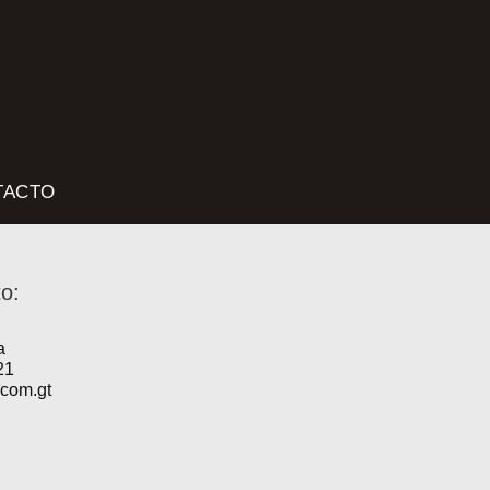
TACTO
to:
a
21
.com.gt